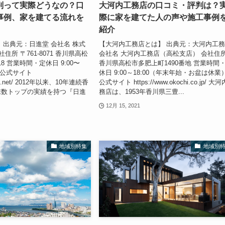
判って実際どうなの？口
大河内工務店の口コミ・評判は？
事例、家を建てる流れを
際に家を建てた人の声や施工事例
紹介
 出典元：日進堂 会社名 株式
【大河内工務店とは】 出典元：大河内工
住所 〒761-8071 香川県高松
会社名 大河内工務店（高松支店） 会社住
18 営業時間・定休日 9:00〜
香川県高松市多肥上町1490番地 営業時間
式サイト ​​​​
休日 9:00～18:00（年末年始・お盆は休業
indo.net/ 2012年以来、10年連続香
公式サイト ​​https://www.okochi.co.jp/ 大
棟数トップの実績を持つ『日進
務店は、1953年香川県三豊...
12月 15, 2021
地域別特集
地域別