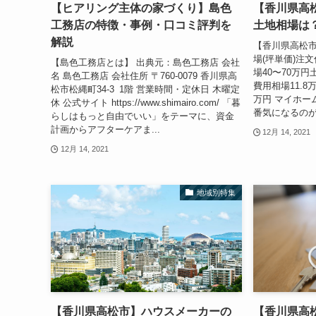
【ヒアリング主体の家づくり】島色
【香川県高
工務店の特徴・事例・口コミ評判を
土地相場は
解説
【香川県高松市
場(坪単価)注
【島色工務店とは】 出典元：島色工務店 会社
場40〜70万
名 島色工務店 会社住所 〒760-0079 香川県高
費用相場11.8
松市松縄町34-3 1階 営業時間・定休日 木曜定
万円 マイホー
休 公式サイト ​​​​https://www.shimairo.com/ 「暮
番気になるのが
らしはもっと自由でいい」をテーマに、資金
計画からアフターケアま...
12月 14, 2021
12月 14, 2021
地域別特集
【香川県高松市】ハウスメーカーの
【香川県高