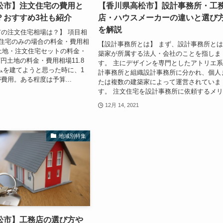
松市】注文住宅の費用と
【香川県高松市】設計事務所・工
？おすすめ3社も紹介
店・ハウスメーカーの違いと選び
を解説
の注文住宅相場は？】 項目相
文住宅のみの場合の料金・費用相
【設計事務所とは】 まず、設計事務所と
円土地・注文住宅セットの料金・
築家が所属する法人・会社のことを指しま
万円土地の料金・費用相場11.8
す。 主にデザインを専門としたアトリエ
ムを建てようと思った時に、1
計事務所と組織設計事務所に分かれ、個人
費用。ある程度は予算...
たは複数の建築家によって運営されていま
す。 注文住宅を設計事務所に依頼するメリ.
12月 14, 2021
地域別特集
松市】工務店の選び方や