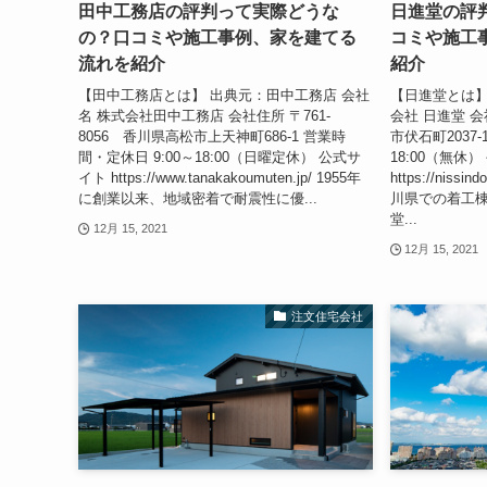
田中工務店の評判って実際どうな
日進堂の評
の？口コミや施工事例、家を建てる
コミや施工
流れを紹介
紹介
【田中工務店とは】 出典元：田中工務店 会社
【日進堂とは】
名 株式会社田中工務店 会社住所 〒761-
会社 日進堂 会社
8056 香川県高松市上天神町686-1 営業時
市伏石町2037-
間・定休日 9:00～18:00（日曜定休） 公式サ
18:00（無休） 公
イト ​​​​https://www.tanakakoumuten.jp/ 1955年
https://niss
に創業以来、地域密着で耐震性に優...
川県での着工
堂...
12月 15, 2021
12月 15, 2021
注文住宅会社