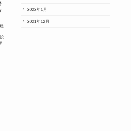
務
2022年1月
方
2021年12月
は建
系設
ま
..