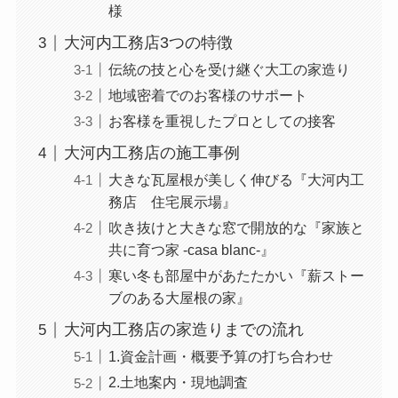
様
大河内工務店3つの特徴
伝統の技と心を受け継ぐ大工の家造り
地域密着でのお客様のサポート
お客様を重視したプロとしての接客
大河内工務店の施工事例
大きな瓦屋根が美しく伸びる『大河内工
務店 住宅展示場』
吹き抜けと大きな窓で開放的な『家族と
共に育つ家 -casa blanc-』
寒い冬も部屋中があたたかい『薪ストー
ブのある大屋根の家』
大河内工務店の家造りまでの流れ
1.資金計画・概要予算の打ち合わせ
2.土地案内・現地調査